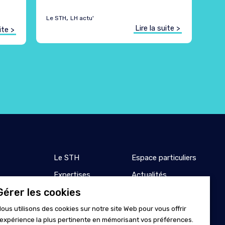
,
Le STH
LH actu'
Lire la suite >
ite >
es
Le STH
Espace particuliers
Expertises
Actualités
Gérer les cookies
Écosystème
Espace presse
Métiers
Contacts
ous utilisons des cookies sur notre site Web pour vous offrir
'expérience la plus pertinente en mémorisant vos préférences.