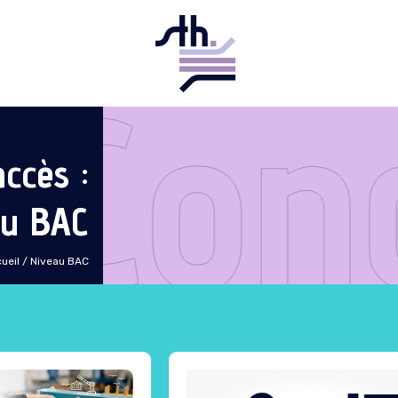
Con
accès :
au BAC
ueil
/
Niveau BAC